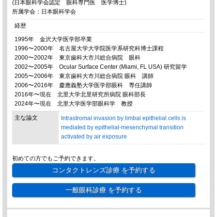
(日本眼科学会認定 眼科専門医 医学博士)
所属学会：日本眼科学会
経歴
1995年 金沢大学医学部卒業
1996〜2000年 名古屋大学大学院医学系研究科博士課程
2000〜2002年 東京歯科大市川総合病院 眼科
2002〜2005年 Ocular Surface Center (Miami, FL USA) 研究留学
2005〜2006年 東京歯科大市川総合病院 眼科 講師
2006〜2016年 慶應義塾大学医学部眼科 専任講師
2016年〜現在 北里大学北里研究所病院 眼科部長
2024年〜現在 北里大学医学部眼科学 教授
主な論文
Intrastromal invasion by limbal epithelial cells is
mediated by epithelial-mesenchymal transition
activated by air exposure
初めての方でもご予約できます。
コンタクトレンズ診療
を予約する
一般眼科診療
を予約する