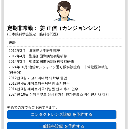
定期非常勤： 姜 正信（カンジョンシン）
(日本眼科学会認定 眼科専門医)
経歴
2012年3月 鹿児島大学医学部卒
2012年4月 聖路加国際病院初期研修
2014年3月 聖路加国際病院眼科後期研修
2024年10月 池袋サンシャイン通り眼科診療所 非常勤医師就任
(한국어)
2012년 3월 카고시마대학 의학부 졸업
2012년 4월 세이로카국제병원 초기연수
2014년 3월 세이로카국제병원 안과 후기 연수
2024년 10월 이케부쿠로 선샤인거리 안과진료소 비상근의사 취임
初めての方でもご予約できます。
コンタクトレンズ診療
を予約する
一般眼科診療
を予約する