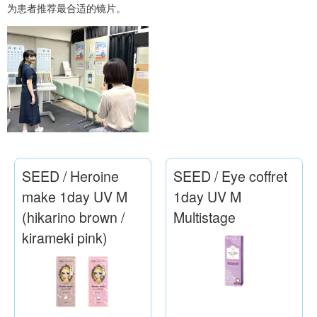
为患者推荐最合适的镜片。
SEED / Heroine
SEED / Eye coffret
make 1day UV M
1day UV M
(hikarino brown /
Multistage
kirameki pink)