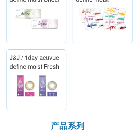
J&J / 1day acuvue
define moist Fresh
产品系列