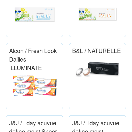
Alcon / Fresh Look
B&L / NATURELLE
Dailies
ILLUMINATE
J&J / 1day acuvue
J&J / 1day acuvue
define moist Sheer
define moist