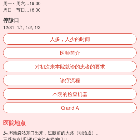
周一～周六…19:30
周日・节日…18:30
停診日
12/31, 1/1, 1/2, 1/3
人多，人少的时间
医师简介
对初次来本院就诊的患者的要求
诊疗流程
本院的检查机器
Q and A
医院地点
从JR池袋站东口出来，过眼前的大路（明治通）。
三菱东京UFJ银行右边有楼的门口。