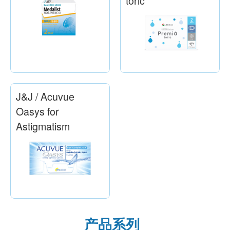
toric
J&J / Acuvue
Oasys for
Astigmatism
产品系列