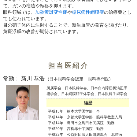
て、ガンの増殖や転移を抑えます。
眼科領域では、
加齢黄斑変性症
や
糖尿病性網膜症
の治療薬とし
ても使われています。
目の硝子体内に注射することで、新生血管の発育を阻げたり、
黄斑浮腫の改善が期待されています。
担当医紹介
常勤： 新川 恭浩
(日本眼科学会認定 眼科専門医)
所属学会：日本眼科学会、日本白内障屈折矯正手
術学会、日本網膜硝子体学会、日本眼科手術学会
経歴
平成13年 熊本大学医学部 卒
平成14年 京都大学医学部 眼科学教室入局
平成14年 島田市立島田市民病院 勤務
平成20年 高松赤十字病院 勤務
平成22年 公益財団法人田附興風会 北野病