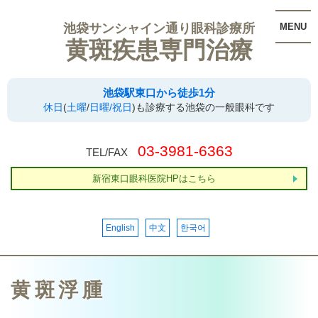
池袋サンシャイン通り眼科診療所
MENU
黄斑疾患専門治療
池袋駅東口から徒歩1分
休日
(
土曜
/
日曜/祝日
)も診療する池袋の一般眼科です
03-3981-6363
TEL/FAX
新宿東口眼科医院HPはこちら
English
中文
한국어
黄斑浮腫