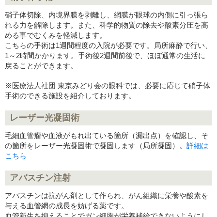
硝子体切除、内境界膜を剥離し、網膜が眼球の内側に引っ張ら
れる力を解除します。また、科学的物質の除去や酸素分圧を高
める事でむくみを軽減します。
こちらの手術は1週間程度の入院が必要です。局所麻酔で行い、
1～2時間かかります。手術後2週間前後で、ほぼ通常の生活に
戻ることができます。
※医療法人社団 東京みどり会の眼科では、必要に応じて硝子体
手術のできる施設を紹介しております。
レーザー光凝固術
毛細血管瘤や血液がもれ出ている箇所（漏出点）を確認し、そ
の箇所をレーザー光凝固術で凝固します（局所凝固）。
詳細は
こちら
アバスチン注射
アバスチンは抗がん剤として作られ、がん組織に栄養や酸素を
与える血管網の成長を妨げる薬です。
血管新生を抑えることでガン細胞が栄養補給できないようにし