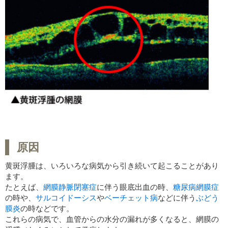
原因
黄斑浮腫は、いろいろな病気から引き続いて起こることがあり
ます。
たとえば、
網膜静脈閉塞症
に伴う眼底出血の時、
糖尿病網膜症
の時や、
サルコイドーシス
や
ベーチェット病
などに伴う
ぶどう
膜炎
の時などです。
これらの病気で、血管からの水分の漏れが多くなると、網膜の