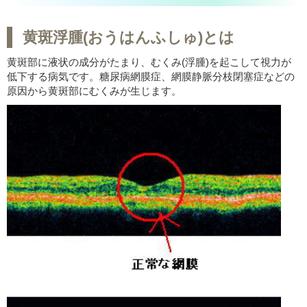
黄斑浮腫(おうはんふしゅ)とは
黄斑部に液状の成分がたまり、むくみ(浮腫)を起こして視力が
低下する病気です。糖尿病網膜症、網膜静脈分枝閉塞症などの
原因から黄斑部にむくみが生じます。