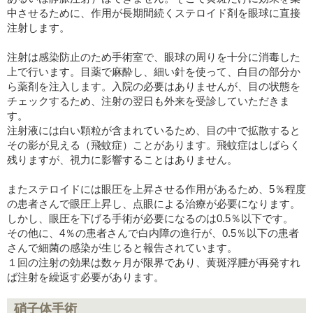
中させるために、作用が長期間続くステロイド剤を眼球に直接
注射します。
注射は感染防止のため手術室で、眼球の周りを十分に消毒した
上で行います。目薬で麻酔し、細い針を使って、白目の部分か
ら薬剤を注入します。入院の必要はありませんが、目の状態を
チェックするため、注射の翌日も外来を受診していただきま
す。
注射液には白い顆粒が含まれているため、目の中で拡散すると
その影が見える（飛蚊症）ことがあります。飛蚊症はしばらく
残りますが、視力に影響することはありません。
またステロイドには眼圧を上昇させる作用があるため、5％程度
の患者さんで眼圧上昇し、点眼による治療が必要になります。
しかし、眼圧を下げる手術が必要になるのは0.5％以下です。
その他に、4％の患者さんで白内障の進行が、0.5％以下の患者
さんで細菌の感染が生じると報告されています。
１回の注射の効果は数ヶ月が限界であり、黄斑浮腫が再発すれ
ば注射を繰返す必要があります。
硝子体手術