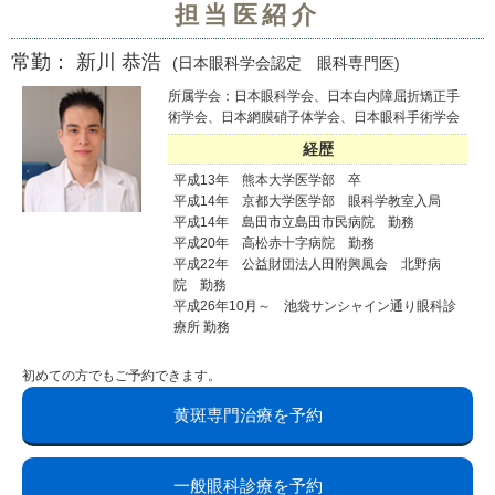
担当医紹介
常勤： 新川 恭浩
(日本眼科学会認定 眼科専門医)
所属学会：日本眼科学会、日本白内障屈折矯正手
術学会、日本網膜硝子体学会、日本眼科手術学会
経歴
平成13年 熊本大学医学部 卒
平成14年 京都大学医学部 眼科学教室入局
平成14年 島田市立島田市民病院 勤務
平成20年 高松赤十字病院 勤務
平成22年 公益財団法人田附興風会 北野病
院 勤務
平成26年10月～ 池袋サンシャイン通り眼科診
療所 勤務
初めての方でもご予約できます。
黄斑専門治療を予約
一般眼科診療を予約