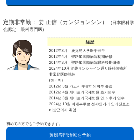
定期非常勤： 姜 正信（カンジョンシン）
(日本眼科学
会認定 眼科専門医)
経歴
2012年3月 鹿児島大学医学部卒
2012年4月 聖路加国際病院初期研修
2014年3月 聖路加国際病院眼科後期研修
2024年10月 池袋サンシャイン通り眼科診療所
非常勤医師就任
(한국어)
2012년 3월 카고시마대학 의학부 졸업
2012년 4월 세이로카국제병원 초기연수
2014년 3월 세이로카국제병원 안과 후기 연수
2024년 10월 이케부쿠로 선샤인거리 안과진료소
비상근의사 취임
初めての方でもご予約できます。
黄斑専門治療を予約