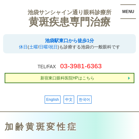
池袋サンシャイン通り眼科診療所
MENU
黄斑疾患専門治療
池袋駅東口から徒歩1分
休日
(
土曜
/
日曜/祝日
)も診療する池袋の一般眼科です
03-3981-6363
TEL/FAX
新宿東口眼科医院HPはこちら
English
中文
한국어
加齢黄斑変性症