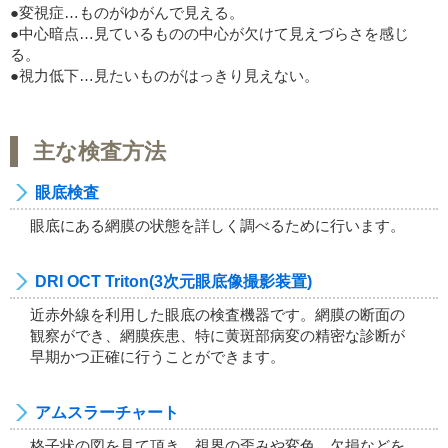
●変視症…ものがゆがんで見える。
●中心暗点…見ているものの中心が欠けて見えづらさを感じ
る。
●視力低下…見たいものがはっきり見えない。
主な検査方法
眼底検査
眼底にある網膜の状態を詳しく調べるために行います。
DRI OCT Triton(3次元眼底像撮影装置)
近赤外線を利用した眼底の検査機器です。網膜の断面の
観察ができ、網膜疾患、特に黄斑部病変の精密な診断が
早期かつ正確に行うことができます。
アムスラーチャート
格子状の図を見て頂き、視界の歪みや変色、欠損などを