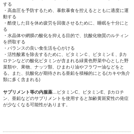
する
・高血圧を予防するため、暴飲暴食を控えるとともに適度に運
動する
・酷使した目を休め疲労を回復させるために、睡眠を十分にと
る
・水晶体や網膜の酸化を抑える目的で、抗酸化物質のルティン
を摂取する
・バランスの良い食生活を心がける
・活性酸素を除去するために、ビタミンＣ、ビタミンＥ、βカ
ロテンなどの酸化ビタミンが含まれる緑黄色野菜中心とした野
菜類や、果物、ナッツ類、ひまわり油やフラワー油などをと
る。また、抗酸化が期待される亜鉛を積極的にとる(カキや魚介
類に多く含まれる)
サプリメント等の内服薬
…ビタミンC、ビタミンE、βカロチ
ン、亜鉛などのサプリメントを使用すると加齢黄斑変性の発症
が少なくなる可能性があります。