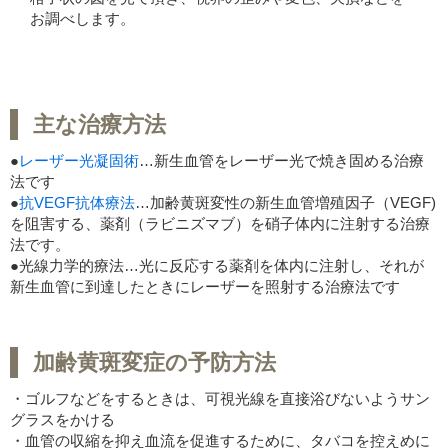
お調べします。
主な治療方法
●
レーザー光凝固術
…新生血管をレーザー光で焼き固める治療
法です
●
抗VEGF抗体療法
…加齢黄斑変性の新生血管増殖因子（VEGF)
を阻害する、薬剤（ラビニズマブ）を硝子体内に注射する治療
法です。
●光線力学的療法…光に反応する薬剤を体内に注射し、それが
新生血管に到達したときにレーザーを照射する治療法です
加齢黄斑変症の予防方法
・ゴルフなどをするときは、可視光線を直接浴びないようサン
グラスをかける
・血管の収縮を抑え血流を促進するために、タバコを控えめに