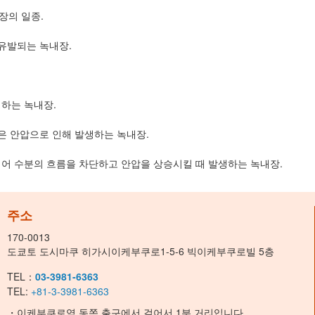
장의 일종.
 유발되는 녹내장.
하는 녹내장.
높은 안압으로 인해 발생하는 녹내장.
어 수분의 흐름을 차단하고 안압을 상승시킬 때 발생하는 녹내장.
주소
170-0013
도쿄토 도시마쿠 히가시이케부쿠로1-5-6 빅이케부쿠로빌 5층
TEL：
03-3981-6363
TEL:
+81-3-3981-6363
・이케부쿠로역 동쪽 출구에서 걸어서 1분 거리입니다.