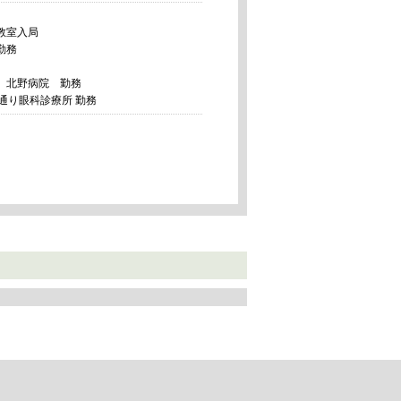
教室入局
勤務
 北野病院 勤務
通り眼科診療所 勤務