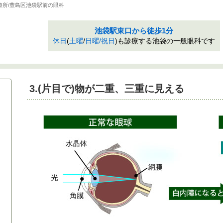
療所/豊島区池袋駅前の眼科
池袋駅東口から徒歩1分
休日
(
土曜
/
日曜/祝日
)も診療する池袋の一般眼科です
3.(片目で)物が二重、三重に見える