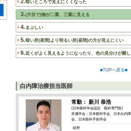
2.
暗いところで見えにくくなった
3.
(片目で)物が二重、三重に見える
4.
まぶしい
5.
暗い所(夜間)より明るい所(昼間)の方が見えにくい
6.
近くがよく見えるようになったり、色の見分けが難し
■TOPへ戻る■
白内障治療担当医師
常勤： 新川 恭浩
(日本眼科学会認定 眼科専門医)
所属学会：日本眼科学会、日本白内障
会、日本眼科手術学会
経歴