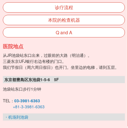
诊疗流程
本院的检查机器
Q and A
医院地点
从JR池袋站东口出来，过眼前的大路（明治通）。
三菱东京UFJ银行右边有楼的门口。
我们节假日（周六周日假日）也开门。坐里边的电梯，请到五层。
东京都豊島区东池袋1-5-6 5F
池袋站东口步行1分钟
TEL：
03-3981-6363
+81-3-3981-6363
・机场到池袋