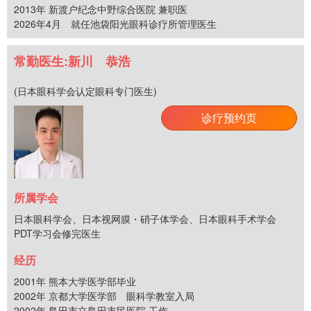
2013年 新渡户纪念中野综合医院 兼职医
2026年4月 就任池袋阳光眼科诊疗所管理医生
常勤医生:新川 恭浩
(日本眼科学会认定眼科专门医生)
诊疗预约页
所属学会
日本眼科学会、日本视网膜・硝子体学会、日本眼科手术学会
PDT学习会修完医生
经历
2001年 熊本大学医学部毕业
2002年 京都大学医学部 眼科学教室入局
2002年 島田市立島田市民医院 工作