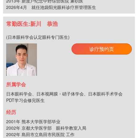
2013年 新渡户纪念中野综合医院 兼职医
2026年4月 就任池袋阳光眼科诊疗所管理医生
常勤医生:新川 恭浩
(日本眼科学会认定眼科专门医生)
诊疗预约页
所属学会
日本眼科学会、日本视网膜・硝子体学会、日本眼科手术学会
PDT学习会修完医生
经历
2001年 熊本大学医学部毕业
2002年 京都大学医学部 眼科学教室入局
2002年 島田市立島田市民医院 工作